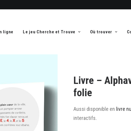
n ligne
Le jeu Cherche et Trouve
Où trouver
C
Livre – Alphav
folie
Aussi disponible en
livre 
interactifs.