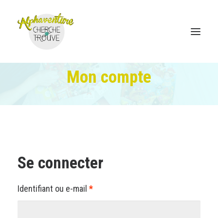
Mon compte
Accueil
Boutique en ligne
Le jeu Cherche et Trouve
Se connecter
Où trouver
Coordonnées
Obligatoire
Identifiant ou e-mail
*