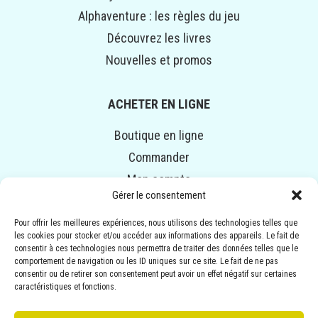
Alphaventure : les règles du jeu
Découvrez les livres
Nouvelles et promos
ACHETER EN LIGNE
Boutique en ligne
Commander
Mon compte
Gérer le consentement
Panier
Pour offrir les meilleures expériences, nous utilisons des technologies telles que
les cookies pour stocker et/ou accéder aux informations des appareils. Le fait de
© COPYRIGHT 2014-2024 ALPHAVENTURE. TOUS DROITS
consentir à ces technologies nous permettra de traiter des données telles que le
RÉSERVÉS.
comportement de navigation ou les ID uniques sur ce site. Le fait de ne pas
consentir ou de retirer son consentement peut avoir un effet négatif sur certaines
Illustrations :
ANNEMARIE BOURGEOIS
| Conception :
caractéristiques et fonctions.
EMBLÈME COMMUNICATION