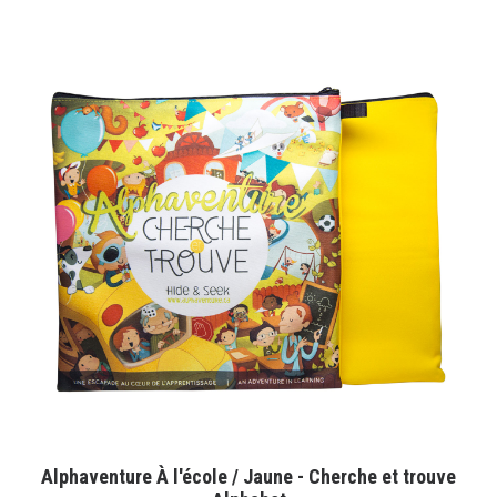
Panier
English
AJOUTER AU PANIER
Alphaventure À l'école / Jaune - Cherche et trouve