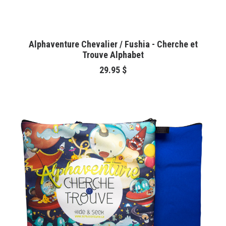
AJOUTER AU PANIER
Alphaventure Chevalier / Fushia - Cherche et
Trouve Alphabet
29.95
$