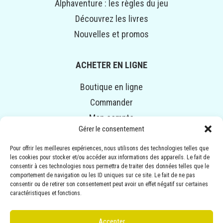
Alphaventure : les règles du jeu
Découvrez les livres
Nouvelles et promos
ACHETER EN LIGNE
Boutique en ligne
Commander
Mon compte
Gérer le consentement
Panier
Pour offrir les meilleures expériences, nous utilisons des technologies telles que
les cookies pour stocker et/ou accéder aux informations des appareils. Le fait de
© COPYRIGHT 2014-2024 ALPHAVENTURE. TOUS DROITS
consentir à ces technologies nous permettra de traiter des données telles que le
RÉSERVÉS.
comportement de navigation ou les ID uniques sur ce site. Le fait de ne pas
consentir ou de retirer son consentement peut avoir un effet négatif sur certaines
Illustrations :
ANNEMARIE BOURGEOIS
| Conception :
caractéristiques et fonctions.
EMBLÈME COMMUNICATION
Accepter