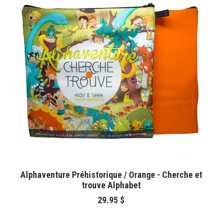
AJOUTER AU PANIER
Alphaventure Préhistorique / Orange - Cherche et
trouve Alphabet
29.95
$