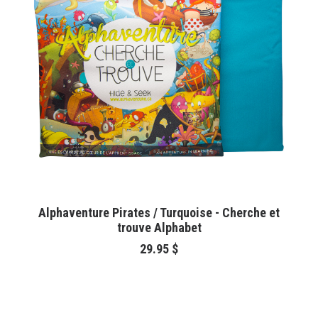
AJOUTER AU PANIER
Alphaventure Pirates / Turquoise - Cherche et
trouve Alphabet
29.95
$