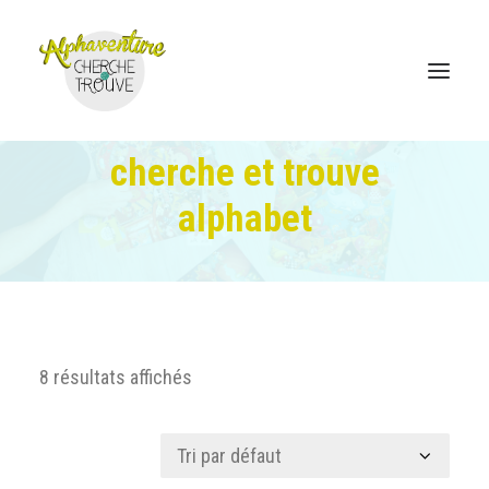
cherche et trouve
alphabet
Accueil
Boutique en ligne
Le jeu Cherche et Trouve
Où trouver
8 résultats affichés
Coordonnées