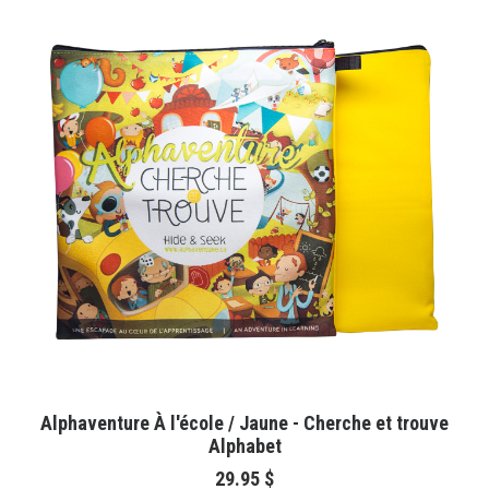
Panier
English
AJOUTER AU PANIER
Alphaventure À l'école / Jaune - Cherche et trouve
Alphabet
29.95
$