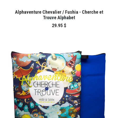
AJOUTER AU PANIER
Alphaventure Chevalier / Fushia - Cherche et
Trouve Alphabet
29.95
$