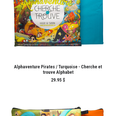
AJOUTER AU PANIER
Alphaventure Pirates / Turquoise - Cherche et
trouve Alphabet
29.95
$