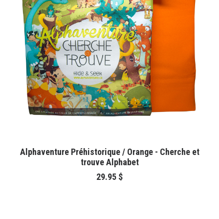
AJOUTER AU PANIER
Alphaventure Préhistorique / Orange - Cherche et
trouve Alphabet
29.95
$