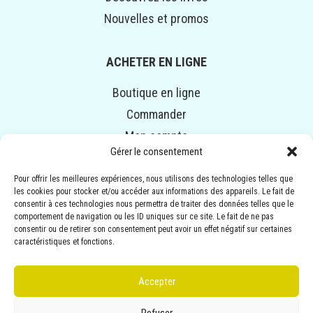
Nouvelles et promos
ACHETER EN LIGNE
Boutique en ligne
Commander
Mon compte
Gérer le consentement
Panier
Pour offrir les meilleures expériences, nous utilisons des technologies telles que
les cookies pour stocker et/ou accéder aux informations des appareils. Le fait de
© COPYRIGHT 2014-2024 ALPHAVENTURE. TOUS DROITS
consentir à ces technologies nous permettra de traiter des données telles que le
RÉSERVÉS.
comportement de navigation ou les ID uniques sur ce site. Le fait de ne pas
consentir ou de retirer son consentement peut avoir un effet négatif sur certaines
Illustrations :
ANNEMARIE BOURGEOIS
| Conception :
caractéristiques et fonctions.
EMBLÈME COMMUNICATION
Accepter
Politiques de confidentialité
Refuser