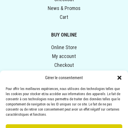
News & Promos
Cart
BUY ONLINE
Online Store
My account
Checkout
Cart
Gérer le consentement
Pour offrir les meilleures expériences, nous utilisons des technologies telles que
© COPYRIGHT 2014-2020 ALPHAVENTURE. ALL RIGHTS
les cookies pour stocker et/ou accéder aux informations des appareils. Le fait de
RESERVED.
consentir à ces technologies nous permettra de traiter des données telles que le
Illustrations :
ANNEMARIE BOURGEOIS
| Conception :
comportement de navigation ou les ID uniques sur ce site. Le fait de ne pas
consentir ou de retirer son consentement peut avoir un effet négatif sur certaines
MARIE-MICHÈLE B.-ROUSSIN (EMBLÈME
caractéristiques et fonctions.
COMMUNICATION)