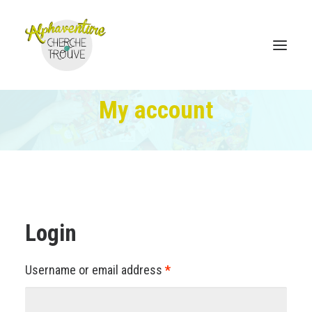
My account
Home
Online Store
Sales points
Login
Discover Alphaventure
Become a distributor
Required
Username or email address
*
Contact